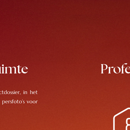
uimte
Prof
tdossier, in het
 persfoto’s voor