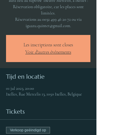
aura lieu au superbe Théâtre Mercelis, à Ixelles !
Réservation obligatoire, car les places sont
limitées.
Réservations au 0032 499 46 20 72 ou via
iguazu.quintet@gmail.com.
Les inscriptions sont closes
Voir d'autres événements
Tijd en locatie
01 jul 2023, 20:00
Ixelles, Rue Mercelis 13, 1050 Ixelles, Belgique
Tickets
Verkoop geëindigd op