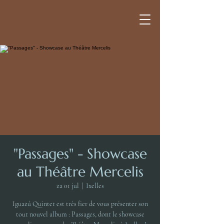
"Passages" - Showcase
au Théâtre Mercelis
za 01 jul
  |  
Ixelles
Iguazú Quintet est très fier de vous présenter son
tout nouvel album : Passages, dont le showcase