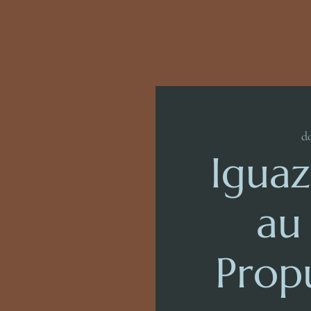
do
Iguaz
au 
Prop