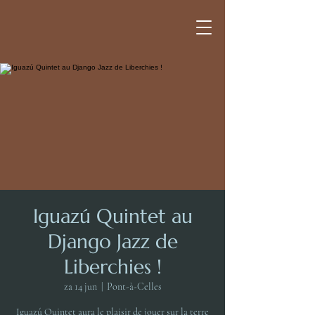
Iguazú Quintet au
Django Jazz de
Liberchies !
za 14 jun
  |  
Pont-à-Celles
Iguazú Quintet aura le plaisir de jouer sur la terre