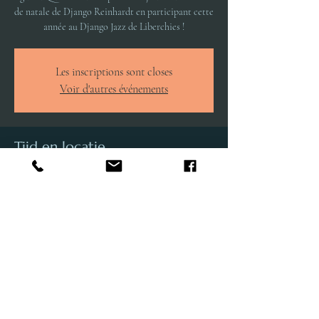
de natale de Django Reinhardt en participant cette
année au Django Jazz de Liberchies !
Les inscriptions sont closes
Voir d'autres événements
Tijd en locatie
14 jun 2025, 16:00 – 17:00
Pont-à-Celles, Pl. de Liberchies 7, 6238 Pont-à-
Celles, Belgique
Deel dit evenement