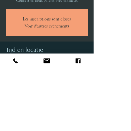
Concert en deux parties avec entracte.
Les inscriptions sont closes
Voir d'autres événements
Tijd en locatie
14 dec 2024, 20:00 – 22:30
Bruxelles, Tour & Taxis, Under the “Circus School,
Rue Picard 3, 1080 Bruxelles, Belgique
Deel dit evenement