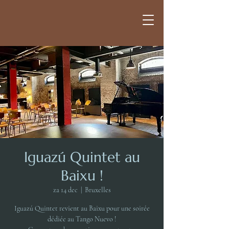
Iguazú Quintet au
Baixu !
za 14 dec
  |  
Bruxelles
Iguazú Quintet revient au Baixu pour une soirée
dédiée au Tango Nuevo !