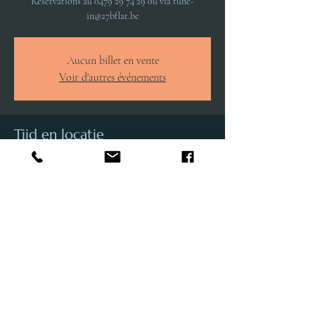
Réservations au 0479 29 74 29 ou via tune-
in@27bflat.be
Aucun billet en vente
Voir d'autres événements
Tijd en locatie
03 jun 2023, 20:00
Brugge, Sint-Jakobsstraat 15, 8000 Brugge,
Belgique
Deel dit evenement