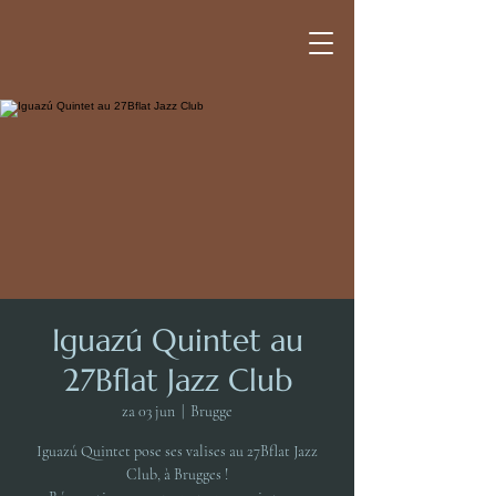
Iguazú Quintet au
27Bflat Jazz Club
za 03 jun
  |  
Brugge
Iguazú Quintet pose ses valises au 27Bflat Jazz
Club, à Brugges !