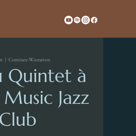
pr
  |  
Comines-Warneton
ú Quintet à
 Music Jazz
Club