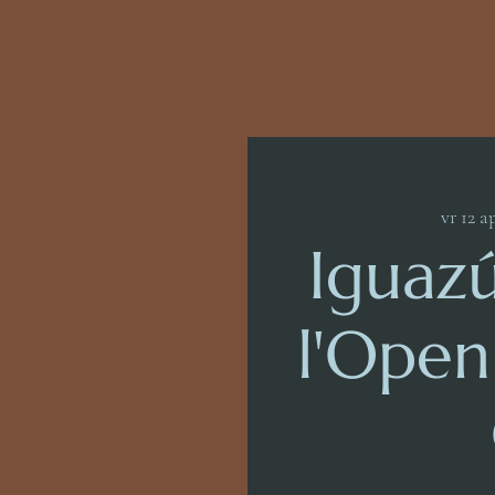
vr 12 a
Iguaz
l'Open