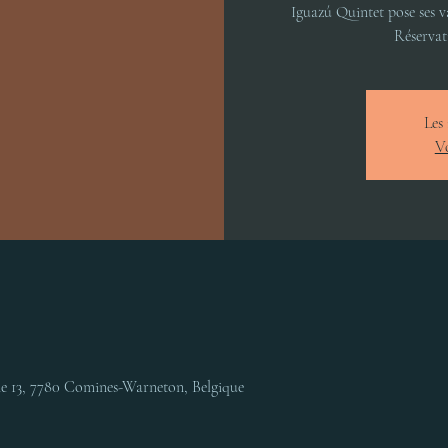
Iguazú Quintet pose ses v
Réservati
Les 
Vo
e 13, 7780 Comines-Warneton, Belgique