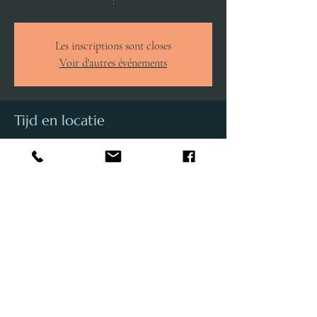
!
Les inscriptions sont closes
Voir d'autres événements
Tijd en locatie
13 mei 2025, 13:00 – 14:00
Ottignies-Louvain-la-Neuve, Av. du Jardin
Botanique, 1348 Ottignies-Louvain-la-Neuve,
Belgique
Deel dit evenement