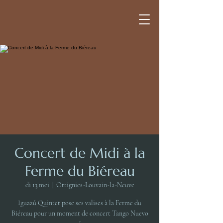
Concert de Midi à la
Ferme du Biéreau
di 13 mei
  |  
Ottignies-Louvain-la-Neuve
Iguazú Quintet pose ses valises à la Ferme du
Biéreau pour un moment de concert Tango Nuevo