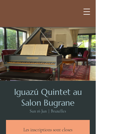
Iguazú Quintet au
Salon Bugrane
Sun 16 Jun
  |  
Bruxelles
Les inscriptions sont closes