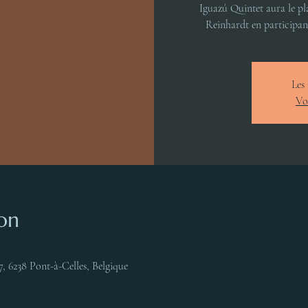
Iguazú Quintet aura le pla
Reinhardt en participant
Les 
Vo
on
7, 6238 Pont-à-Celles, Belgique