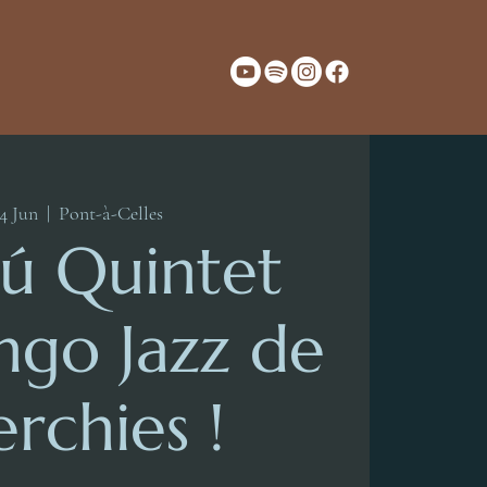
14 Jun
  |  
Pont-à-Celles
ú Quintet
ngo Jazz de
erchies !