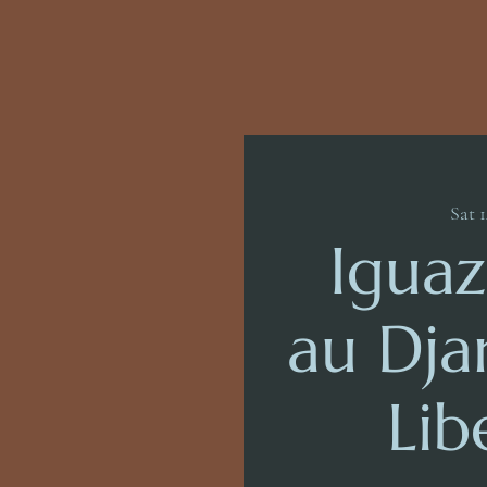
Sat 
Iguaz
au Dja
Lib