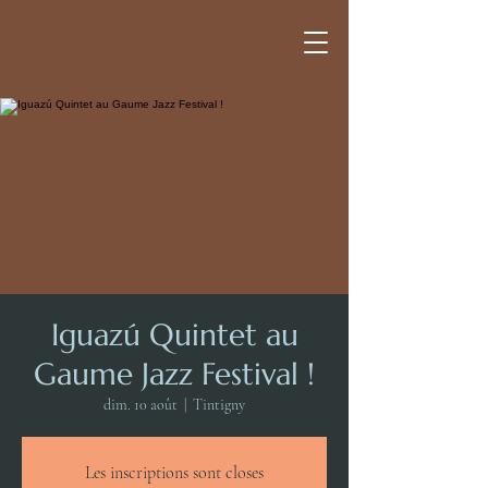
Iguazú Quintet au
Gaume Jazz Festival !
dim. 10 août
  |  
Tintigny
Les inscriptions sont closes