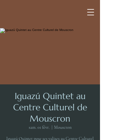
Iguazú Quintet au
Centre Culturel de
Mouscron
sam. 01 févr.
  |  
Mouscron
Iguazú Quintet pose ses valises au Centre Culturel