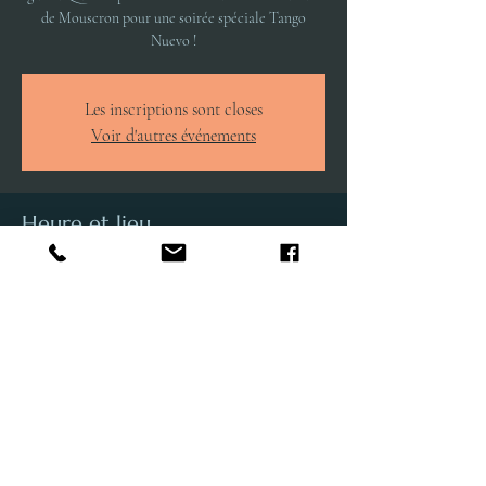
de Mouscron pour une soirée spéciale Tango
Nuevo !
Les inscriptions sont closes
Voir d'autres événements
Heure et lieu
01 févr. 2025, 20:00 – 21:00
Mouscron, 10 Place Charles De Gaulle, Charles de
Gaulleplein 10, 7700 Mouscron, Belgique
Partager cet événement