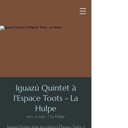
Iguazú Quintet à
l'Espace Toots - La
Hulpe
mer. 27 sept.
  |  
La Hulpe
Iguazú Quintet pose ses valises à l'Espace Toots, à