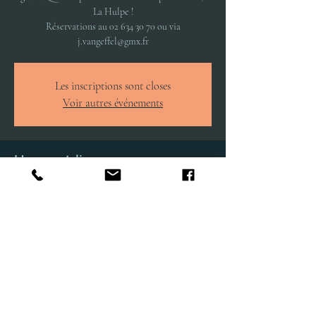
La Hulpe !
Réservations au 02 634 30 70 ou via
j.vangeffel@gmx.fr
Les inscriptions sont closes
Voir autres événements
Heure et lieu
27 sept. 2023, 20:00
La Hulpe, Rue des Combattants 61, 1310 La Hulpe,
Belgique
Partager cet événement