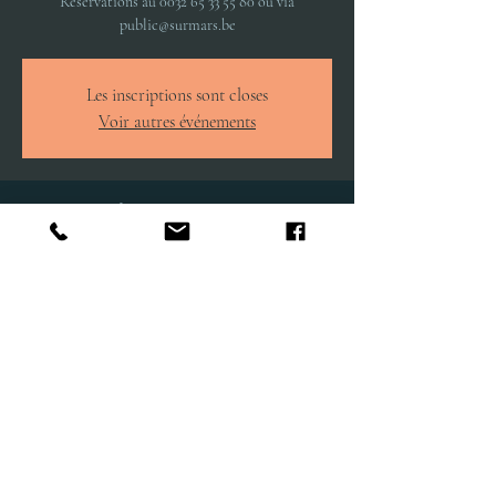
Réservations au 0032 65 33 55 80 ou via
public@surmars.be
Les inscriptions sont closes
Voir autres événements
Heure et lieu
18 avr. 2024, 20:00
Mons, Rue de Nimy 138, 7000 Mons, Belgique
Partager cet événement