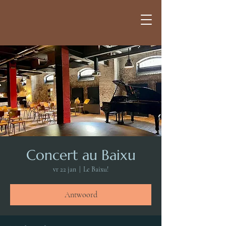
Concert au Baixu
vr 22 jan
  |  
Le Baixu!
Antwoord