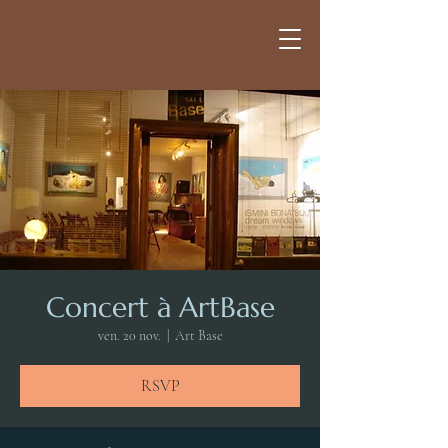
Concert à ArtBase
ven. 20 nov.
  |  
Art Base
RSVP